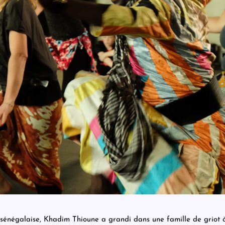
 sénégalaise, Khadim Thioune a grandi dans une famille de griot à