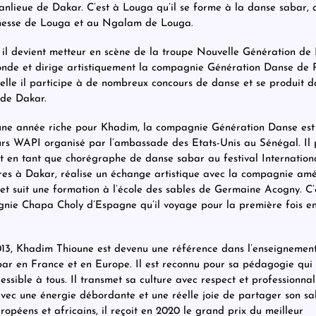
anlieue de Dakar. C’est à Louga qu’il se forme à la danse sabar, 
unesse de Louga et au Ngalam de Louga.
 il devient metteur en scène de la troupe Nouvelle Génération de 
fonde et dirige artistiquement la compagnie Génération Danse de 
elle il participe à de nombreux concours de danse et se produit d
 de Dakar.
une année riche pour Khadim, la compagnie Génération Danse est
rs WAPI organisé par l’ambassade des Etats-Unis au Sénégal. Il 
 en tant que chorégraphe de danse sabar au festival Internation
es à Dakar, réalise un échange artistique avec la compagnie amé
et suit une formation à l’école des sables de Germaine Acogny. C’
nie Chapa Choly d’Espagne qu’il voyage pour la première fois e
13, Khadim Thioune est devenu une référence dans l’enseignement
ar en France et en Europe. Il est reconnu pour sa pédagogie qui 
essible à tous. Il transmet sa culture avec respect et professionnal
avec une énergie débordante et une réelle joie de partager son sa
uropéens et africains, il reçoit en 2020 le grand prix du meilleur