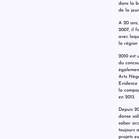
dans la b
de la je
A 20 ans,
2007, il 
avec laqu
la région
2010 est 
du concou
également
Arts Nègr
Evidence 
la compag
en 2013.
Depuis 20
danse sab
sabar acc
toujours 
projets e