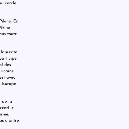
au cercle
Pikine. En
Pikine
ans toute
 lauréate
participe
al des
ricaine
est avec
n Europe
 de la
rend le
isme,
bar. Entre