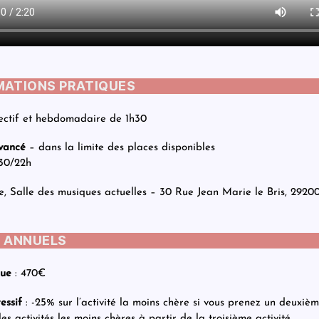
MATIONS PRATIQUES
lectif et hebdomadaire de 1h30
vancé
– dans la limite des places disponibles
30/22h
, Salle des musiques actuelles – 30 Rue Jean Marie le Bris, 29200
S ANNUELS
que
: 470€
essif
: -25% sur l’activité la moins chère si vous prenez un deuxièm
es activités les moins chères à partir de la troisième activité.