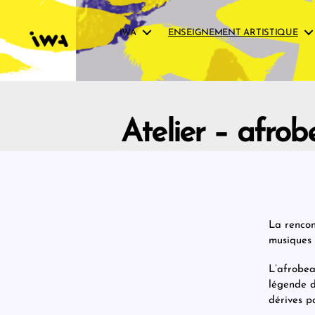
IWA
ENSEIGNEMENT ARTISTIQUE
IWA
Atelier – afrob
La rencont
musiques 
L’afrobea
légende d
dérives p