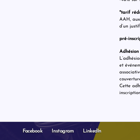
*tarif réd
AAH, aux 
d’un justif
pré-inscri
Adhésion 
L’adhésio
et événem
associati
couvertur
Cette adh
inscription
Facebook
Instagram
LinkedIn