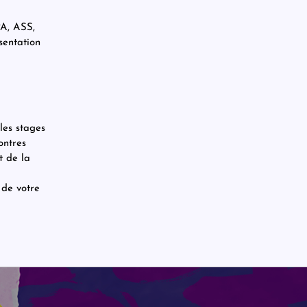
PA, ASS,
sentation
les stages
ontres
t de la
 de votre