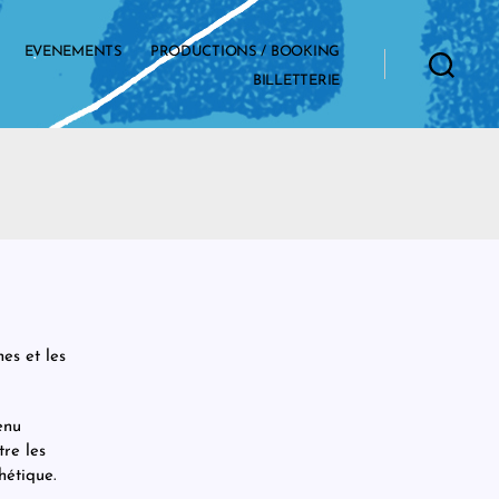
EVENEMENTS
PRODUCTIONS / BOOKING
BILLETTERIE
es et les
enu
re les
hétique.