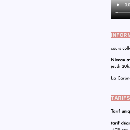
INFOR
cours col
Niveau a
jeudi 20h
La Carène
TARIF
Tarif uni
tarif dégr
-40% sur l