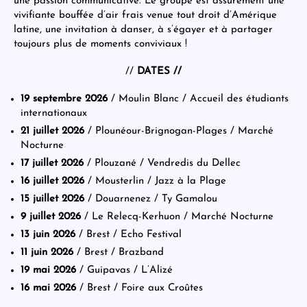
une passion communicative. Le groupe est assurément une
vivifiante bouffée d’air frais venue tout droit d’Amérique
latine, une invitation à danser, à s’égayer et à partager
toujours plus de moments conviviaux !
//
DATES //
19 septembre 2026
/ Moulin Blanc / Accueil des étudiants
internationaux
21 juillet
2026
/ Plounéour-Brignogan-Plages / Marché
Nocturne
17 juillet
2026
/ Plouzané / Vendredis du Dellec
16 juillet
2026
/ Mousterlin / Jazz à la Plage
15 juillet
2026
/ Douarnenez / Ty Gamalou
9 juillet 2026
/ Le Relecq-Kerhuon / Marché Nocturne
13 juin
2026
/ Brest / Echo Festival
11 juin
2026
/ Brest / Brazband
19 mai
2026
/ Guipavas / L’Alizé
16 mai 2026
/ Brest / Foire aux Croûtes